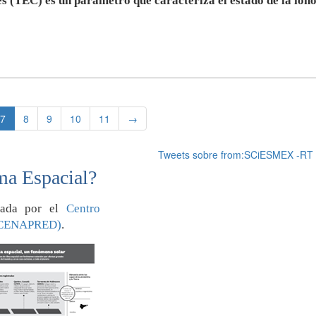
s (TEC) es un parámetro que caracteriza el estado de la iono
7
8
9
10
11
→
Tweets sobre from:SCiESMEX -RT
ma Espacial?
orada por el
Centro
 (CENAPRED)
.