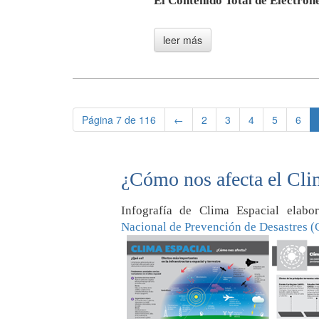
El Contenido Total de Electrone
Página 7 de 116
←
2
3
4
5
6
¿Cómo nos afecta el Cli
Infografía de Clima Espacial elab
Nacional de Prevención de Desastres