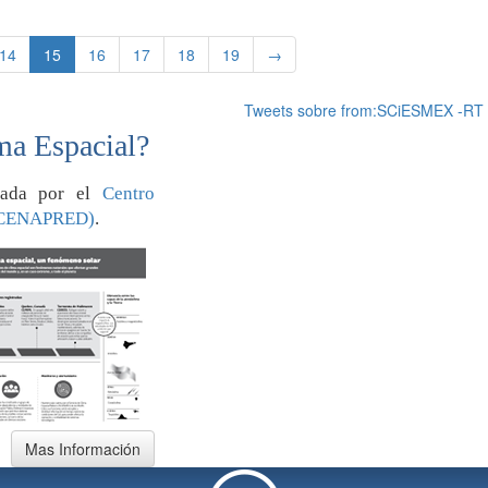
14
15
16
17
18
19
→
Tweets sobre from:SCiESMEX -RT
ma Espacial?
orada por el
Centro
 (CENAPRED)
.