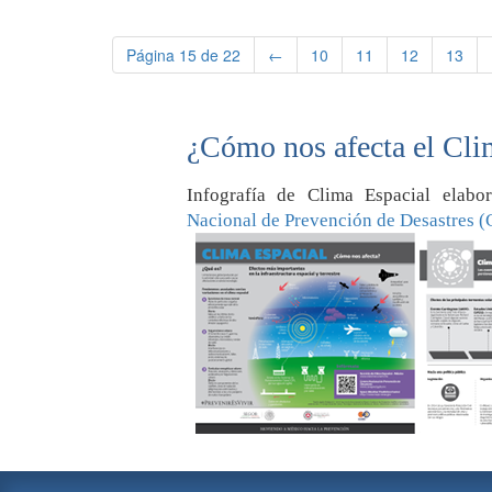
Página 15 de 22
←
10
11
12
13
¿Cómo nos afecta el Cli
Infografía de Clima Espacial elab
Nacional de Prevención de Desastres