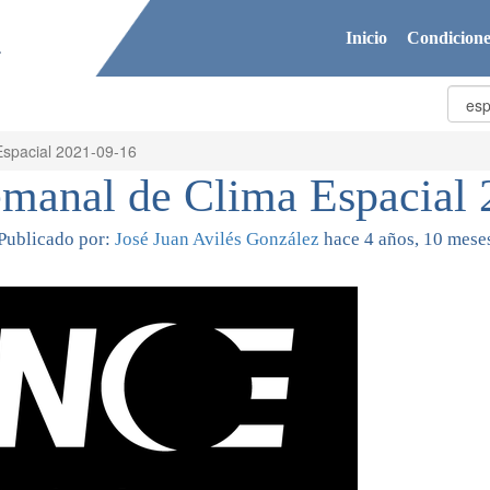
Inicio
Condicione
spacial 2021-09-16
emanal de Clima Espacial 
Publicado por:
José Juan Avilés González
hace 4 años, 10 mese