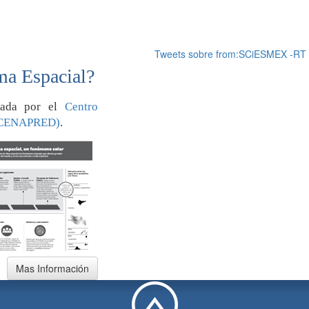
Tweets sobre from:SCiESMEX -RT
ma Espacial?
orada por el
Centro
 (CENAPRED)
.