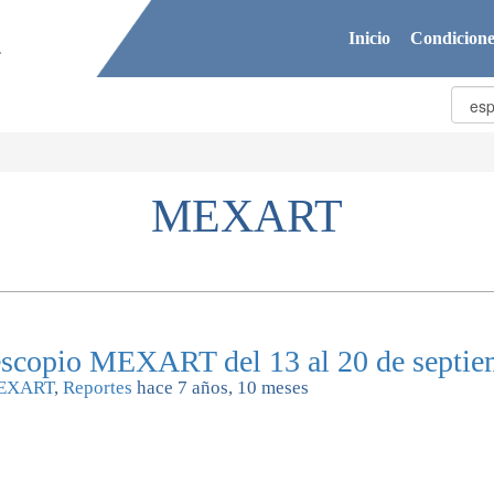
Inicio
Condicione
MEXART
lescopio MEXART del 13 al 20 de septi
EXART
,
Reportes
hace 7 años, 10 meses