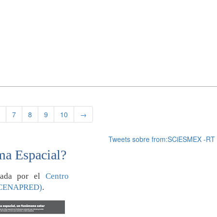
7
8
9
10
→
Tweets sobre from:SCiESMEX -RT
ma Espacial?
orada por el
Centro
 (CENAPRED)
.