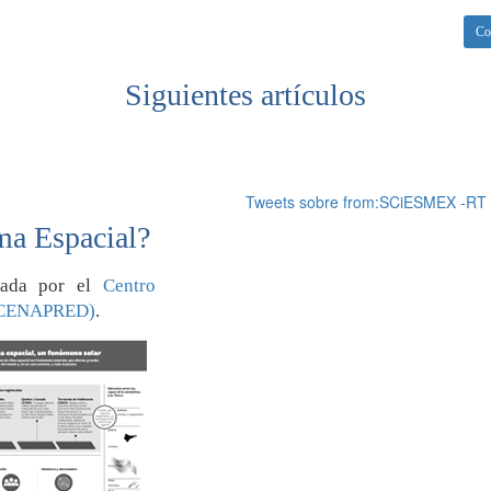
Co
Siguientes artículos
Tweets sobre from:SCiESMEX -RT
ma Espacial?
orada por el
Centro
 (CENAPRED)
.