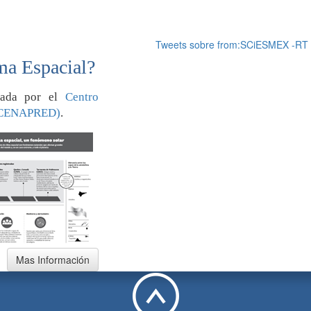
Tweets sobre from:SCiESMEX -RT
ma Espacial?
orada por el
Centro
 (CENAPRED)
.