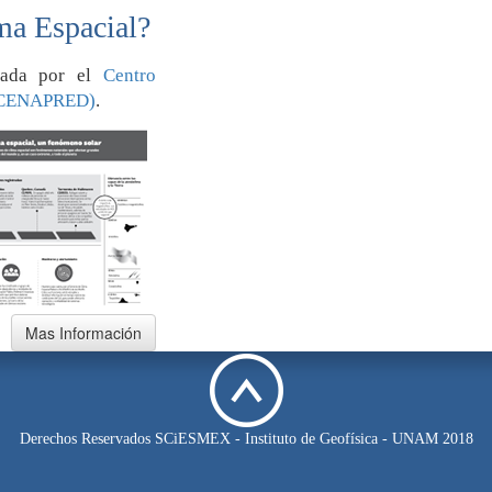
ma Espacial?
orada por el
Centro
 (CENAPRED)
.
Derechos Reservados SCiESMEX - Instituto de Geofísica - UNAM 2018