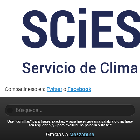
Compartir esto en:
Twitter
o
Facebook
Use "comillas" para frases exactas, + para hacer que una palabra o una frase
sea requerida, y - para excluir una palabra o frase."
Gracias a
Mezzanine