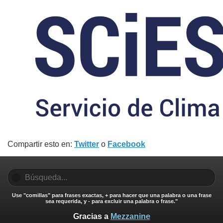
Compartir esto en:
Twitter
o
Facebook
Use "comillas" para frases exactas, + para hacer que una palabra o una frase
sea requerida, y - para excluir una palabra o frase."
Gracias a
Mezzanine