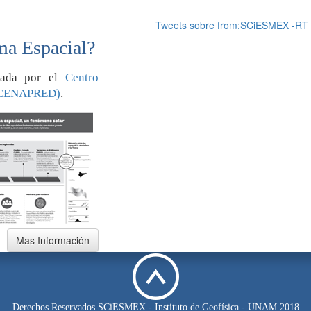
Tweets sobre from:SCiESMEX -RT
ma Espacial?
orada por el
Centro
 (CENAPRED)
.
Derechos Reservados SCiESMEX - Instituto de Geofísica - UNAM 2018