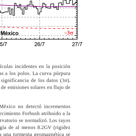
culas incidentes en la posición
s a los polos. La curva púrpura
 significancia de los datos (3σ).
 de emisiones solares en flujo de
 México no detectó incrementos
recimiento Forbush atribuido a la
servatorio se normalizó. Los rayos
rgía de al menos 8.2GV (rigidez
ta una tormenta geomagnética se