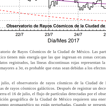
vatorio de Rayos Cósmicos de la Ciudad de México. Las partí
ico tienen más energía que las que ingresan en zonas cercana
tos registrados, las líneas discontinuas rojas representan la
mayores a 3σ, es probable que estas sean debidas a los efectos
julio, el observatorio de rayos cósmicos de la Ciudad de
tas de rayos cósmicos galácticos. Después de registrar un dec
rra el 16 de julio, el flujo de partículas detectadas por el ob
ición geográfica de la Ciudad de México requieren una ene
campo geomagnético no están perturbadas. Cuando se presen