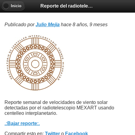
Reporte del radiotelescopio MEXART del 27 de octubre al 2 de noviembre 2017
Inicio
Publicado por
Julio Mejia
hace 8 años, 9 meses
Reporte semanal de velocidades de viento solar
detectadas por el radiotelescopio MEXART usando
centelleo interplanetario.
.:Bajar reporte:.
Compartir esto en:
Twitter
o
Facebook