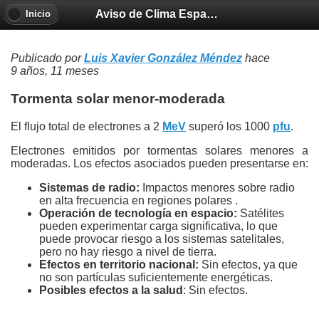
Aviso de Clima Espacial ALTEF3
Inicio
Publicado por
Luis Xavier González Méndez
hace
9 años, 11 meses
Tormenta solar menor-moderada
El flujo total de electrones a 2
MeV
superó los 1000
pfu
.
Electrones emitidos por tormentas solares menores a
moderadas. Los efectos asociados pueden presentarse en:
S
istemas de radio:
Impactos menores sobre radio
en alta frecuencia en regiones polares .
Operaci
ón
de
tecnología en espacio
:
Satélites
pueden experimentar carga significativa, lo que
puede provocar riesgo a los sistemas satelitales,
pero no hay riesgo a nivel de tierra.
Efectos en territorio nacional:
Sin efectos, ya que
no son partículas suficientemente energéticas.
Posibles efectos a la salud
: Sin efectos.